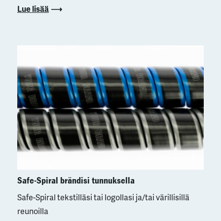
Lue lisää
Safe-Spiral brändisi tunnuksella
Safe-Spiral tekstilläsi tai logollasi ja/tai värillisillä
reunoilla