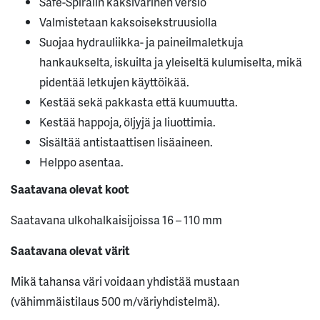
Safe-Spiralin kaksivärinen versio
Valmistetaan kaksoisekstruusiolla
Suojaa hydrauliikka- ja paineilmaletkuja
hankaukselta, iskuilta ja yleiseltä kulumiselta, mikä
pidentää letkujen käyttöikää.
Kestää sekä pakkasta että kuumuutta.
Kestää happoja, öljyjä ja liuottimia.
Sisältää antistaattisen lisäaineen.
Helppo asentaa.
Saatavana olevat koot
Saatavana ulkohalkaisijoissa 16 – 110 mm
Saatavana olevat värit
Mikä tahansa väri voidaan yhdistää mustaan
(vähimmäistilaus 500 m/väriyhdistelmä).