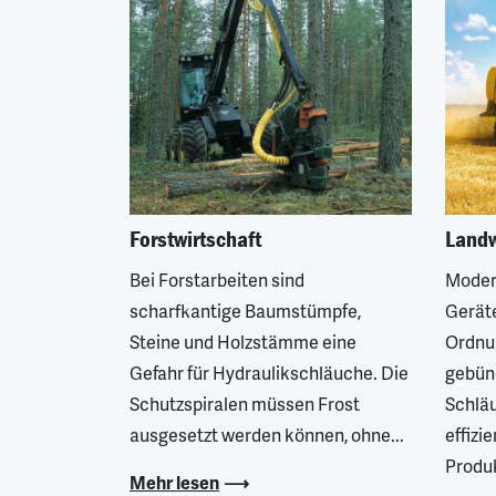
Forstwirtschaft
Landw
Bei Forstarbeiten sind
Moder
scharfkantige Baumstümpfe,
Geräte
Steine und Holzstämme eine
Ordnu
Gefahr für Hydraulikschläuche. Die
gebün
Schutzspiralen müssen Frost
Schläu
ausgesetzt werden können, ohne...
effizi
Produk
Mehr lesen