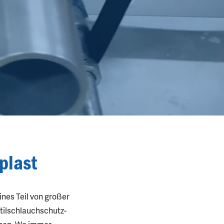
plast
nes Teil von großer
xtilschlauchschutz-