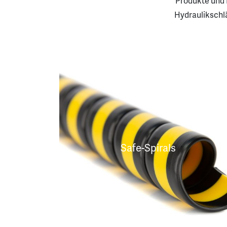
Produkte und 
Hydraulikschl
Safe-Spirals